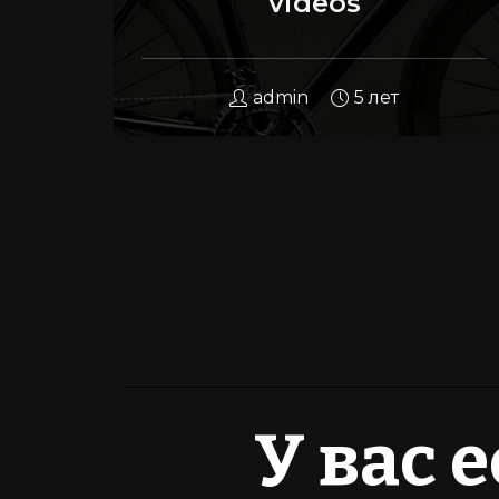
videos
admin
5 лет
У вас 