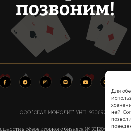
позвоним!
Для об
использ
хранени
ООО "СЕАЛ МОНОЛИТ" УНП 193069776
ней. Со
позволи
поведе
льности в сфере игорного бизнеса № 33120/677 от 12.0