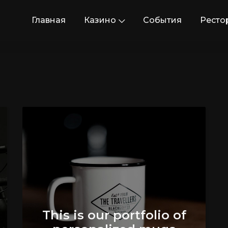
Главная
Казино
События
Ресто
This is our portfolio of