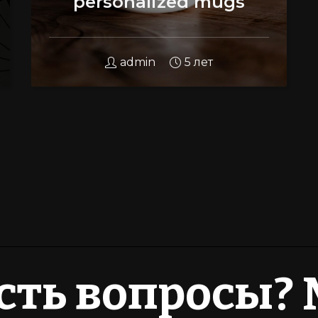
personalized mugs
admin
5 лет
есть вопросы?