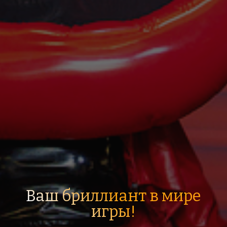
Ваш бриллиант в мире
игры!