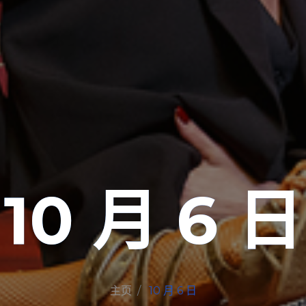
10 月 6 日
主页
10 月 6 日