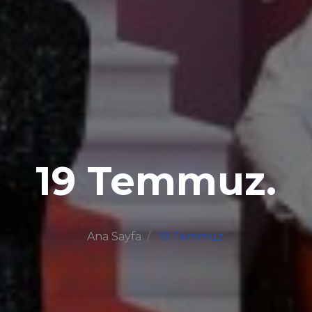
19 Temmuz.
Ana Sayfa
19 Temmuz.