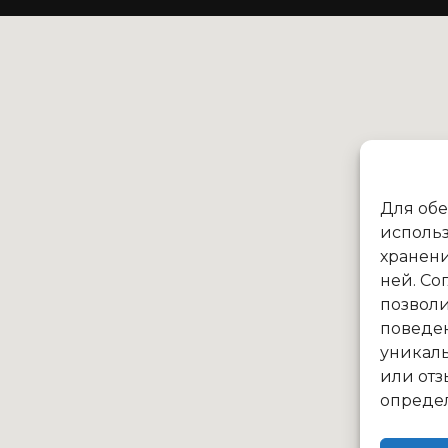
Для об
использ
хранени
ней. Со
позволи
поведе
уникаль
или отз
опреде